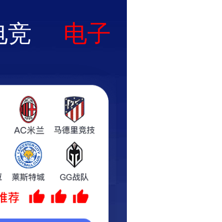
荣誉
在线留言
联系我们