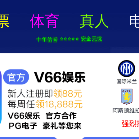
ng28相信品牌的力量app-通用免费下载
品中心
新闻中心
生产应用案例
企业